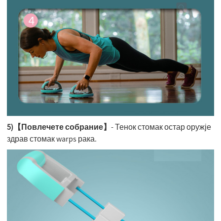
5)【Повлечете собрание】
- Тенок стомак остар оружје
здрав стомак warps рака.