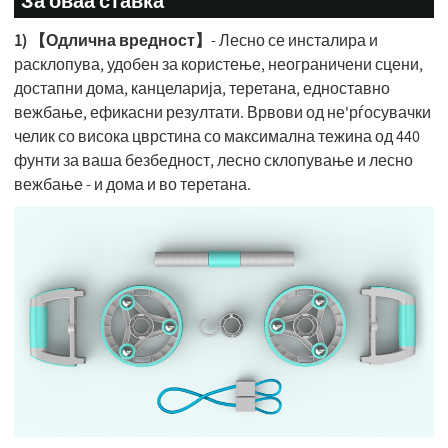
За оваа ставка
1) 【Одлична вредност】
- Лесно се инсталира и
расклопува, удобен за користење, неограничени сцени,
достапни дома, канцеларија, теретана, едноставно
вежбање, ефикасни резултати. Врвови од не'рѓосувачки
челик со висока цврстина со максимална тежина од 440
фунти за ваша безбедност, лесно склопување и лесно
вежбање - и дома и во теретана.