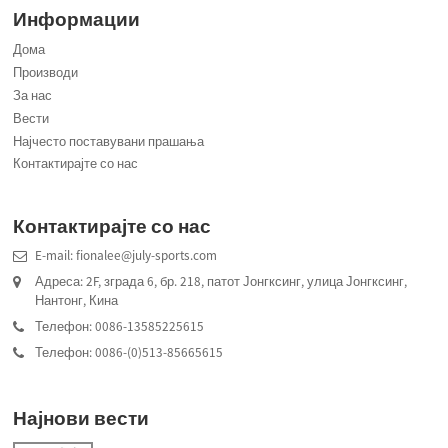
Информации
Дома
Производи
За нас
Вести
Најчесто поставувани прашања
Контактирајте со нас
Контактирајте со нас
E-mail: fionalee@july-sports.com
Адреса: 2F, зграда 6, бр. 218, патот Јонгксинг, улица Јонгксинг,
Нантонг, Кина
Телефон: 0086-13585225615
Телефон: 0086-(0)513-85665615
Најнови вести