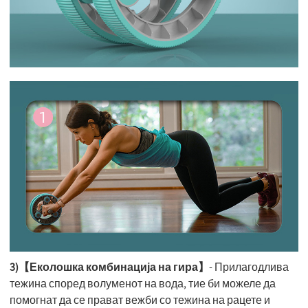
3)【Еколошка комбинација на гира】
- Прилагодлива
тежина според волуменот на вода, тие би можеле да
помогнат да се прават вежби со тежина на рацете и