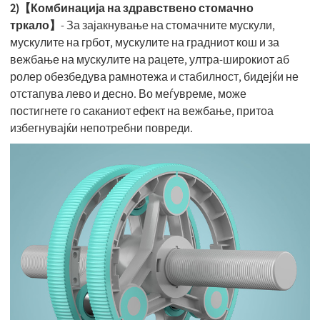
2)【Комбинација на здравствено стомачно
тркало】
- За зајакнување на стомачните мускули,
мускулите на грбот, мускулите на градниот кош и за
вежбање на мускулите на рацете, ултра-широкиот аб
ролер обезбедува рамнотежа и стабилност, бидејќи не
отстапува лево и десно. Во меѓувреме, може
постигнете го саканиот ефект на вежбање, притоа
избегнувајќи непотребни повреди.