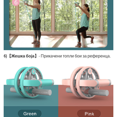
6)【Жешка боја】
- Прикачени топли бои за референца.