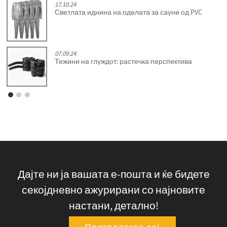
17.10.24
Светлата иднина на оделата за сауни од PVC
07.09.24
Тежини на глуждот: растечка перспектива
Дајте ни ја вашата е-пошта и ќе бидете
секојдневно ажурирани со најновите
настани, детално!