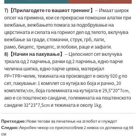
7)【Прилагодете го вашиот тренинг】
-- Имаат широк
опсег на примена, кои се прекрасни помошни алатки при
вежбање, вежбањето помага за подобрување на
цврстината и силата на горниот дел од телото, вклучува
вежбање за гради, стомачни, струк, грб, лати,
рамо, бицепс, трицепс, зглобови, раце и зафати.
8)【Начин на пакување】
-- Целосниот сет вклучува
тркала од 2 парчиња, рачки од 2 парчиња, едно парче
челична шипка, едно парче цевка, материјал
PP+TPR+челик, тежината на производот е околу 920 g по
сет, пакување: 1 комплет со кутија во боја и рачно, 20
комплети/ctn, боја големината на кутијата е 29,5*20*7cm,
ако е со поштенско сандаче, големината на поштенското
сандаче 32*23*7,5cm и тежината е околу 1kg.
Претходно:
Нови тегови за печатење на зглобот и глуждот
Следно:
Аеробен чекор со приспособлив 2 нивоа со должина од 68
см