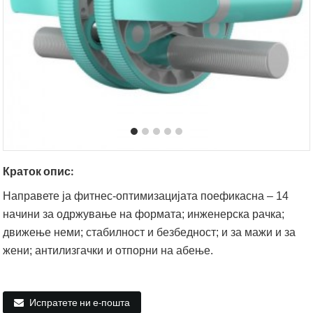
Краток опис:
Направете ја фитнес-оптимизацијата поефикасна – 14
начини за одржување на формата; инженерска рачка;
движење неми; стабилност и безбедност; и за мажи и за
жени; антилизгачки и отпорни на абење.
Испратете ни е-пошта