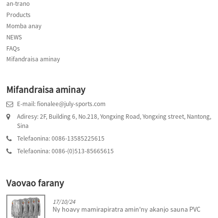
an-trano
Products
Momba anay
NEWS
FAQs
Mifandraisa aminay
Mifandraisa aminay
E-mail: fionalee@july-sports.com
Adiresy: 2F, Building 6, No.218, Yongxing Road, Yongxing street, Nantong,
Sina
Telefaonina: 0086-13585225615
Telefaonina: 0086-(0)513-85665615
Vaovao farany
17/10/24
a
Ny hoavy mamirapiratra amin'ny akanjo sauna PVC