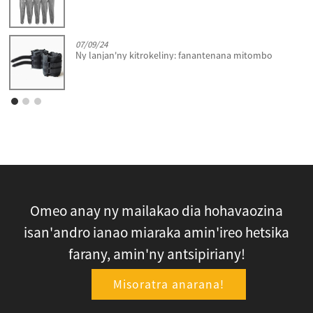
07/09/24
Ny lanjan'ny kitrokeliny: fanantenana mitombo
Omeo anay ny mailakao dia hohavaozina
isan'andro ianao miaraka amin'ireo hetsika
farany, amin'ny antsipiriany!
Misoratra anarana!