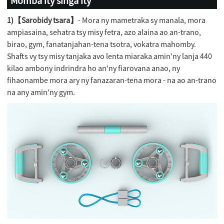
Momba ity singa ity
1)【Sarobidy tsara】
- Mora ny mametraka sy manala, mora
ampiasaina, sehatra tsy misy fetra, azo alaina ao an-trano,
birao, gym, fanatanjahan-tena tsotra, vokatra mahomby.
Shafts vy tsy misy tanjaka avo lenta miaraka amin'ny lanja 440
kilao ambony indrindra ho an'ny fiarovana anao, ny
fihaonambe mora ary ny fanazaran-tena mora - na ao an-trano
na any amin'ny gym.