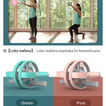
6)【Loko mafana】
- Loko mafana mipetaka ho fanondroana.