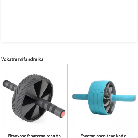
Vokatra mifandraika
a kodia-
Fitaovana fanazaran-tena Ab
Kodiarana fanazar