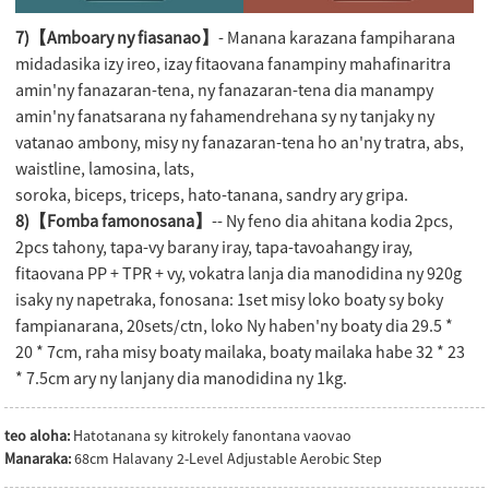
7)【Amboary ny fiasanao】
- Manana karazana fampiharana
midadasika izy ireo, izay fitaovana fanampiny mahafinaritra
amin'ny fanazaran-tena, ny fanazaran-tena dia manampy
amin'ny fanatsarana ny fahamendrehana sy ny tanjaky ny
vatanao ambony, misy ny fanazaran-tena ho an'ny tratra, abs,
waistline, lamosina, lats,
soroka, biceps, triceps, hato-tanana, sandry ary gripa.
8)【Fomba famonosana】
-- Ny feno dia ahitana kodia 2pcs,
2pcs tahony, tapa-vy barany iray, tapa-tavoahangy iray,
fitaovana PP + TPR + vy, vokatra lanja dia manodidina ny 920g
isaky ny napetraka, fonosana: 1set misy loko boaty sy boky
fampianarana, 20sets/ctn, loko Ny haben'ny boaty dia 29.5 *
20 * 7cm, raha misy boaty mailaka, boaty mailaka habe 32 * 23
* 7.5cm ary ny lanjany dia manodidina ny 1kg.
teo aloha:
Hatotanana sy kitrokely fanontana vaovao
Manaraka:
68cm Halavany 2-Level Adjustable Aerobic Step