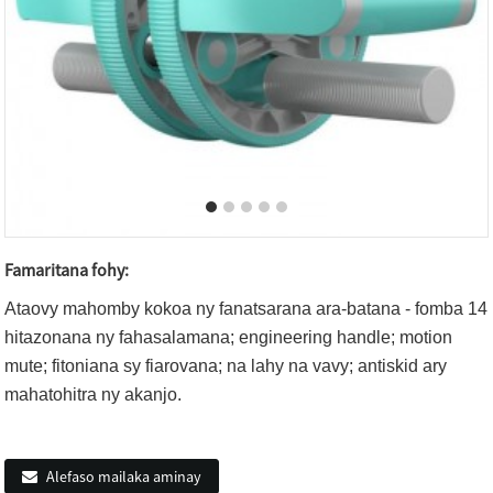
Famaritana fohy:
Ataovy mahomby kokoa ny fanatsarana ara-batana - fomba 14
hitazonana ny fahasalamana; engineering handle; motion
mute; fitoniana sy fiarovana; na lahy na vavy; antiskid ary
mahatohitra ny akanjo.
Alefaso mailaka aminay