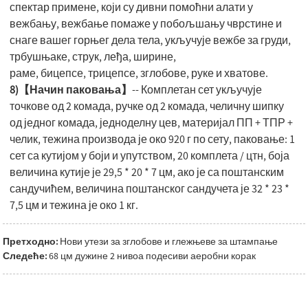
спектар примене, који су дивни помоћни алати у
вежбању, вежбање помаже у побољшању чврстине и
снаге вашег горњег дела тела, укључује вежбе за груди,
трбушњаке, струк, леђа, ширине,
раме, бицепсе, трицепсе, зглобове, руке и хватове.
8)【Начин паковања】
-- Комплетан сет укључује
точкове од 2 комада, ручке од 2 комада, челичну шипку
од једног комада, једноделну цев, материјал ПП + ТПР +
челик, тежина производа је око 920 г по сету, паковање: 1
сет са кутијом у боји и упутством, 20 комплета / цтн, боја
величина кутије је 29,5 * 20 * 7 цм, ако је са поштанским
сандучићем, величина поштанског сандучета је 32 * 23 *
7,5 цм и тежина је око 1 кг.
Претходно:
Нови утези за зглобове и глежњеве за штампање
Следеће:
68 цм дужине 2 нивоа подесиви аеробни корак