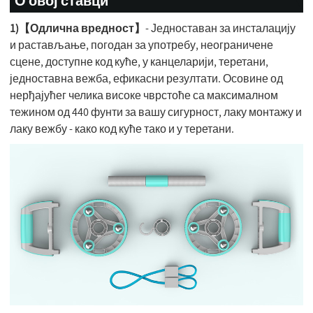
О овој ставци
1)【Одлична вредност】
- Једноставан за инсталацију
и растављање, погодан за употребу, неограничене
сцене, доступне код куће, у канцеларији, теретани,
једноставна вежба, ефикасни резултати. Осовине од
нерђајућег челика високе чврстоће са максималном
тежином од 440 фунти за вашу сигурност, лаку монтажу и
лаку вежбу - како код куће тако и у теретани.