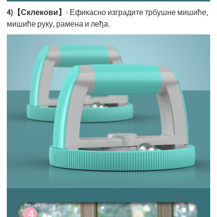
4)【Склекови】
- Ефикасно изградите трбушне мишиће,
мишиће руку, рамена и леђа.