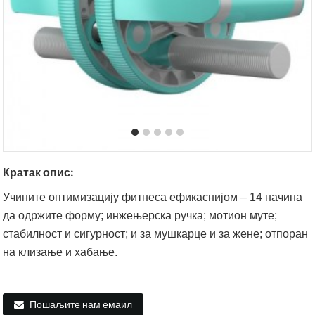
Кратак опис:
Учините оптимизацију фитнеса ефикаснијом – 14 начина
да одржите форму; инжењерска ручка; мотион муте;
стабилност и сигурност; и за мушкарце и за жене; отпоран
на клизање и хабање.
Пошаљите нам емаил