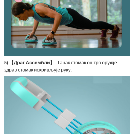
5) 【Драг Ассембли】
- Танак стомак оштро оружје
здрав стомак искривљује руку.