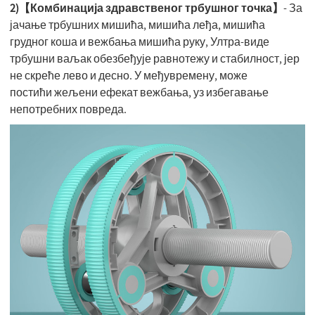
2)【Комбинација здравственог трбушног точка】
- За
јачање трбушних мишића, мишића леђа, мишића
грудног коша и вежбања мишића руку, Ултра-виде
трбушни ваљак обезбеђује равнотежу и стабилност, јер
не скреће лево и десно. У међувремену, може
постићи жељени ефекат вежбања, уз избегавање
непотребних повреда.