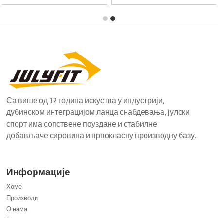
Са више од 12 година искуства у индустрији,
дубинском интеграцијом ланца снабдевања, јулски
спорт има сопствене поуздане и стабилне
добављаче сировина и првокласну производну базу.
Информације
Хоме
Производи
О нама