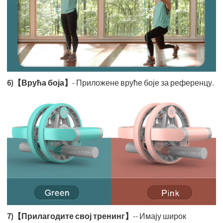
6)【Врућа боја】
- Приложене вруће боје за референцу.
7)【Прилагодите свој тренинг】
-- Имају широк