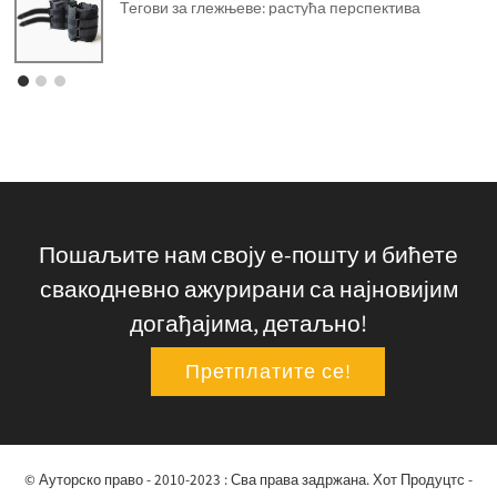
Тегови за глежњеве: растућа перспектива
Пошаљите нам своју е-пошту и бићете
свакодневно ажурирани са најновијим
догађајима, детаљно!
Претплатите се!
© Ауторско право - 2010-2023 : Сва права задржана.
Хот Продуцтс
-