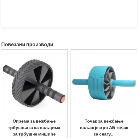
Повезани производи
Опрема за вежбање
Професионални то
ак
трбушњака са ваљцима
за вежбање снаге са
за трбушне мишиће