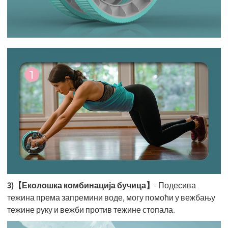
3)【Еколошка комбинација бучица】
- Подесива
тежина према запремини воде, могу помоћи у вежбању
тежине руку и вежби против тежине стопала.