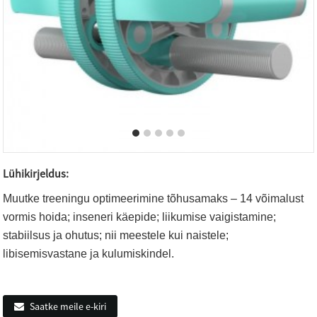
Lühikirjeldus:
Muutke treeningu optimeerimine tõhusamaks – 14 võimalust
vormis hoida; inseneri käepide; liikumise vaigistamine;
stabiilsus ja ohutus; nii meestele kui naistele;
libisemisvastane ja kulumiskindel.
Saatke meile e-kiri