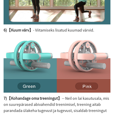
6)【Kuum värv】
- Viitamiseks lisatud kuumad värvid.
7)【Kohandage oma treeningut】
-- Neil on lai kasutusala, mis
on suurepärased abivahendid treenimisel, treening aitab
parandada ülakeha tugevust ja tugevust, sisaldab treeningut