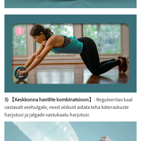
3) 【Keskkonna hantlite kombinatsioon】
- Reguleeritav kaal
vastavalt veehulgale, need võiksid aidata teha käteraskuste
harjutusi ja jalgade vastukaalu harjutusi.