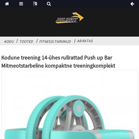
AB RATAS
KODU
TOOTED
FITNESSI TARVIKUD
Kodune treening 14-ühes rullrattad Push up Bar
Mitmeotstarbeline kompaktne treeningkomplekt