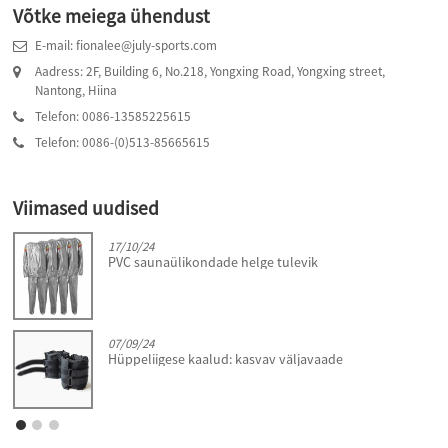
Võtke meiega ühendust
E-mail: fionalee@july-sports.com
Aadress: 2F, Building 6, No.218, Yongxing Road, Yongxing street,
Nantong, Hiina
Telefon: 0086-13585225615
Telefon: 0086-(0)513-85665615
Viimased uudised
17/10/24
PVC saunaülikondade helge tulevik
07/09/24
Hüppeliigese kaalud: kasvav väljavaade