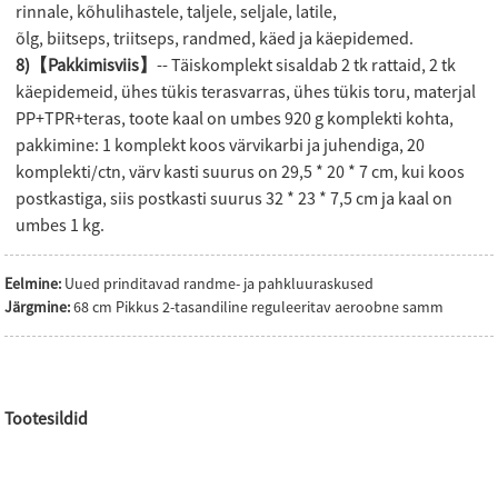
rinnale, kõhulihastele, taljele, seljale, latile,
õlg, biitseps, triitseps, randmed, käed ja käepidemed.
8)【Pakkimisviis】
-- Täiskomplekt sisaldab 2 tk rattaid, 2 tk
käepidemeid, ühes tükis terasvarras, ühes tükis toru, materjal
PP+TPR+teras, toote kaal on umbes 920 g komplekti kohta,
pakkimine: 1 komplekt koos värvikarbi ja juhendiga, 20
komplekti/ctn, värv kasti suurus on 29,5 * 20 * 7 cm, kui koos
postkastiga, siis postkasti suurus 32 * 23 * 7,5 cm ja kaal on
umbes 1 kg.
Eelmine:
Uued prinditavad randme- ja pahkluuraskused
Järgmine:
68 cm Pikkus 2-tasandiline reguleeritav aeroobne samm
Tootesildid