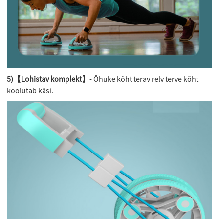
5)【Lohistav komplekt】
- Õhuke kõht terav relv terve kõht
koolutab käsi.