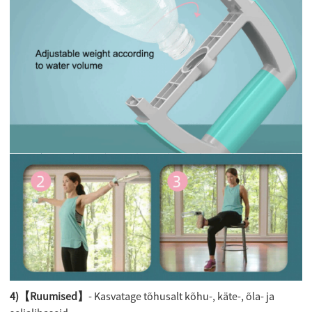
4)【Ruumised】
- Kasvatage tõhusalt kõhu-, käte-, õla- ja