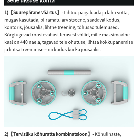
Selle üksuse kohta
1)【Suurepärane väärtus】
- Lihtne paigaldada ja lahti võtta,
mugav kasutada, piiramatu arv stseene, saadaval kodus,
kontoris, jõusaalis, lihtne treening, tõhusad tulemused.
Kõrgtugevad roostevabast terasest võllid, mille maksimaalne
kaal on 440 naela, tagavad teie ohutuse, lihtsa kokkupanemise
ja lihtsa treenimise – nii kodus kui ka jõusaalis.
2)【Tervisliku kõhuratta kombinatsioon】
- Kõhulihaste,