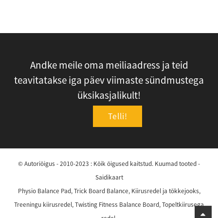
Andke meile oma meiliaadress ja teid
teavitatakse iga päev viimaste sündmustega
üksikasjalikult!
Telli!
© Autoriõigus - 2010-2023 : Kõik õigused kaitstud.
Kuumad tooted
-
Saidikaart
Physio Balance Pad
,
Trick Board Balance
,
Kiirusredel ja tõkkejooks
,
Treeningu kiirusredel
,
Twisting Fitness Balance Board
,
Topeltkiirusega