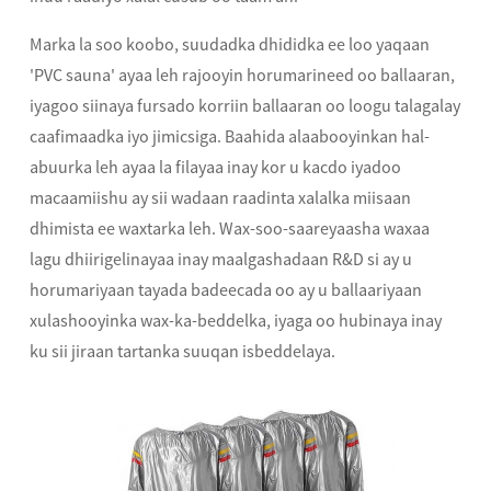
Marka la soo koobo, suudadka dhididka ee loo yaqaan
'PVC sauna' ayaa leh rajooyin horumarineed oo ballaaran,
iyagoo siinaya fursado korriin ballaaran oo loogu talagalay
caafimaadka iyo jimicsiga. Baahida alaabooyinkan hal-
abuurka leh ayaa la filayaa inay kor u kacdo iyadoo
macaamiishu ay sii wadaan raadinta xalalka miisaan
dhimista ee waxtarka leh. Wax-soo-saareyaasha waxaa
lagu dhiirigelinayaa inay maalgashadaan R&D si ay u
horumariyaan tayada badeecada oo ay u ballaariyaan
xulashooyinka wax-ka-beddelka, iyaga oo hubinaya inay
ku sii jiraan tartanka suuqan isbeddelaya.