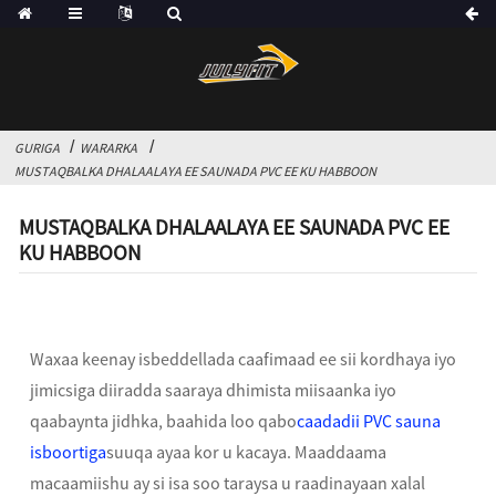
GURIGA
WARARKA
MUSTAQBALKA DHALAALAYA EE SAUNADA PVC EE KU HABBOON
MUSTAQBALKA DHALAALAYA EE SAUNADA PVC EE
KU HABBOON
Waxaa keenay isbeddellada caafimaad ee sii kordhaya iyo
jimicsiga diiradda saaraya dhimista miisaanka iyo
qaabaynta jidhka, baahida loo qabo
caadadii PVC sauna
isboortiga
suuqa ayaa kor u kacaya. Maaddaama
macaamiishu ay si isa soo taraysa u raadinayaan xalal