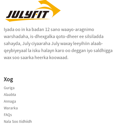
Iyada oo in ka badan 12 sano waayo-aragnimo
warshadaha, is-dhexgalka qoto-dheer ee silsiladda
sahayda, July ciyaaraha July waxay leeyihiin alaab-
qeybiyeyaal la isku halayn karo oo deggan iyo saldhigga
wax soo saarka heerka koowaad.
Xog
Guriga
Alaabta
Annaga
Wararka
FAQs
Nala Soo Xidhiidh