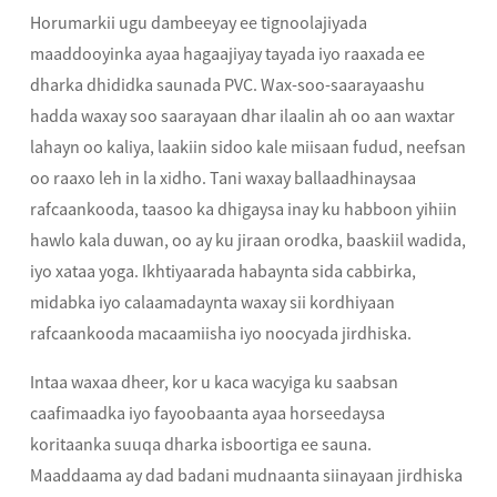
Horumarkii ugu dambeeyay ee tignoolajiyada
maaddooyinka ayaa hagaajiyay tayada iyo raaxada ee
dharka dhididka saunada PVC. Wax-soo-saarayaashu
hadda waxay soo saarayaan dhar ilaalin ah oo aan waxtar
lahayn oo kaliya, laakiin sidoo kale miisaan fudud, neefsan
oo raaxo leh in la xidho. Tani waxay ballaadhinaysaa
rafcaankooda, taasoo ka dhigaysa inay ku habboon yihiin
hawlo kala duwan, oo ay ku jiraan orodka, baaskiil wadida,
iyo xataa yoga. Ikhtiyaarada habaynta sida cabbirka,
midabka iyo calaamadaynta waxay sii kordhiyaan
rafcaankooda macaamiisha iyo noocyada jirdhiska.
Intaa waxaa dheer, kor u kaca wacyiga ku saabsan
caafimaadka iyo fayoobaanta ayaa horseedaysa
koritaanka suuqa dharka isboortiga ee sauna.
Maaddaama ay dad badani mudnaanta siinayaan jirdhiska