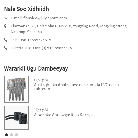
Nala Soo Xidhiidh
E-mail: fionalee@july-sports.com
Cinwaanka: 2F, Dhismaha 6, No.218, Yongxing Road, Yongxing street,
Nantong, Shiinaha
Tel: 0086-13585225615
Taleefanka: 0086-(0) 513-85665615
Wararkii Ugu Dambeeyay
17/10/24
Mustaqbalka dhalaalaya ee saunada PVC ee ku
habboon
07/09/24
Miisaanka Anqawga: Rajo Koraysa