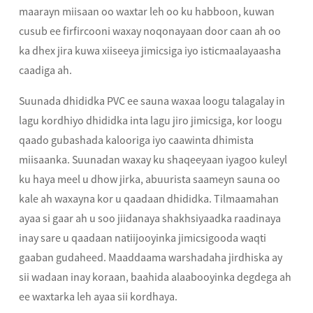
maarayn miisaan oo waxtar leh oo ku habboon, kuwan
cusub ee firfircooni waxay noqonayaan door caan ah oo
ka dhex jira kuwa xiiseeya jimicsiga iyo isticmaalayaasha
caadiga ah.
Suunada dhididka PVC ee sauna waxaa loogu talagalay in
lagu kordhiyo dhididka inta lagu jiro jimicsiga, kor loogu
qaado gubashada kalooriga iyo caawinta dhimista
miisaanka. Suunadan waxay ku shaqeeyaan iyagoo kuleyl
ku haya meel u dhow jirka, abuurista saameyn sauna oo
kale ah waxayna kor u qaadaan dhididka. Tilmaamahan
ayaa si gaar ah u soo jiidanaya shakhsiyaadka raadinaya
inay sare u qaadaan natiijooyinka jimicsigooda waqti
gaaban gudaheed. Maaddaama warshadaha jirdhiska ay
sii wadaan inay koraan, baahida alaabooyinka degdega ah
ee waxtarka leh ayaa sii kordhaya.