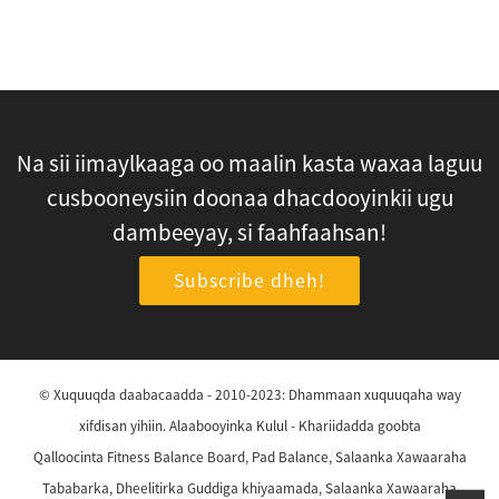
Na sii iimaylkaaga oo maalin kasta waxaa laguu
cusbooneysiin doonaa dhacdooyinkii ugu
dambeeyay, si faahfaahsan!
Subscribe dheh!
© Xuquuqda daabacaadda - 2010-2023: Dhammaan xuquuqaha way
xifdisan yihiin.
Alaabooyinka Kulul
-
Khariidadda goobta
Qalloocinta Fitness Balance Board
,
Pad Balance
,
Salaanka Xawaaraha
Tababarka
,
Dheelitirka Guddiga khiyaamada
,
Salaanka Xawaaraha