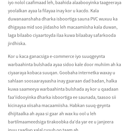
iyo nolol caafimaad leh, baahida alaabooyinka taageeraya
yoolalkan ayaa la filayaa inay kor u kacdo. Kala
duwanaanshaha dharka isboortiga sauna PVC wuxuu ka
dhigayaa mid soo jiidasho leh macaamiisha kala duwan,
laga bilaabo ciyaartoyda ilaa kuwa bilaabay safarkooda
jirdhiska.
Kor u kaca ganacsiga e-commerce iyo suuqgeynta
warbaahinta bulshada ayaa sidoo kale door muhiim ah ka
ciyaaraya kobaca suuqan. Goobaha internetka waxay u
sahlaan soosaarayaasha inay gaaraan dad badan, halka
kuwa saameeya warbaahinta bulshada ay kor u qaadaan
faa'iidooyinka dharka isboortiga ee saunada, taasoo sii
kicinaysa xiisaha macaamiisha. Habkan suuq-geynta
dhijitaalka ah ayaa si gaar ah wax ku ool u leh
bartilmaameedsiga tirakoobka da'da yar ee u janjeera
inuu raadiyo xalal cusub oo taam ah.