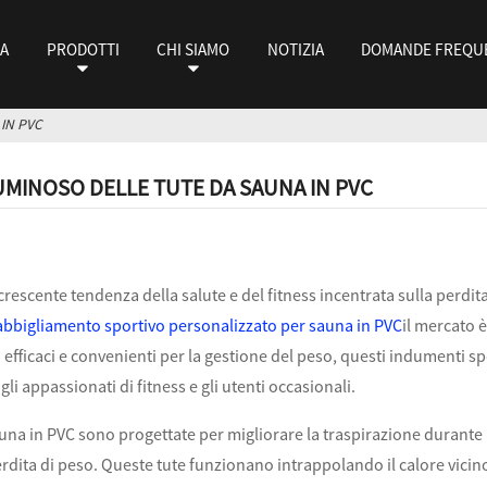
A
PRODOTTI
CHI SIAMO
NOTIZIA
DOMANDE FREQU
IN PVC
UMINOSO DELLE TUTE DA SAUNA IN PVC
crescente tendenza della salute e del fitness incentrata sulla perdi
abbigliamento sportivo personalizzato per sauna in PVC
il mercato 
 efficaci e convenienti per la gestione del peso, questi indumenti s
gli appassionati di fitness e gli utenti occasionali.
auna in PVC sono progettate per migliorare la traspirazione durante 
erdita di peso. Queste tute funzionano intrappolando il calore vicin