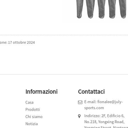
ione: 17 ottobre 2024
Informazioni
Contattaci
E-mail: fionalee@july-
Casa
0
sports.com
P
Prodotti
d
Indirizzo: 2F, Edificio 6,
Chi siamo
d
No.218, Yongxing Road,
Notizia
Yongxing Street, Nantong