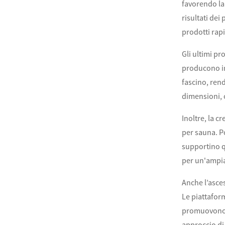
favorendo la
risultati dei
prodotti rap
Gli ultimi pr
producono in
fascino, rend
dimensioni, 
Inoltre, la 
per sauna. P
supportino q
per un'ampia
Anche l’asce
Le piattafor
promuovono i
approccio di