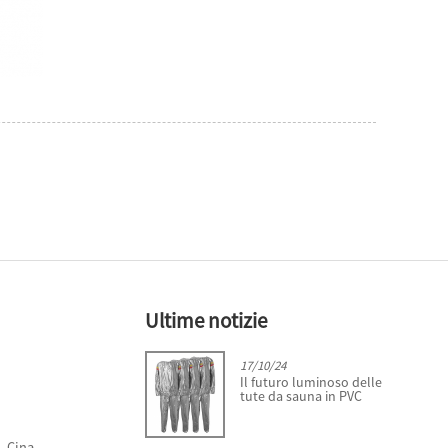
Ultime notizie
6/12/24
17/10/24
rogressi nel settore
Il futuro luminoso delle
elle coperture per palle
tute da sauna in PVC
a fitness
, Cina