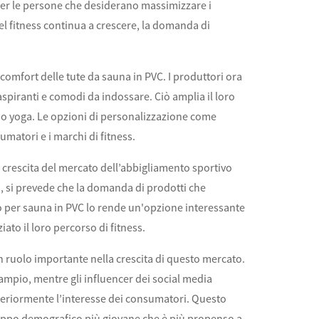
per le persone che desiderano massimizzare i
del fitness continua a crescere, la domanda di
l comfort delle tute da sauna in PVC. I produttori ora
spiranti e comodi da indossare. Ciò amplia il loro
rsino yoga. Le opzioni di personalizzazione come
matori e i marchi di fitness.
a crescita del mercato dell’abbigliamento sportivo
a, si prevede che la domanda di prodotti che
vo per sauna in PVC lo rende un'opzione interessante
to il loro percorso di fitness.
 ruolo importante nella crescita di questo mercato.
ampio, mentre gli influencer dei social media
teriormente l’interesse dei consumatori. Questo
gruppo demografico più giovane che è più propenso a