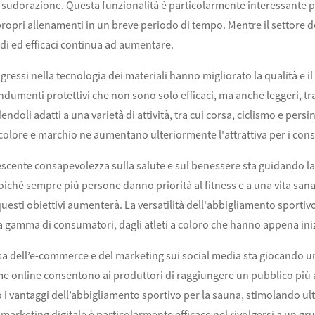
 sudorazione. Questa funzionalità è particolarmente interessante 
 propri allenamenti in un breve periodo di tempo. Mentre il settore 
idi ed efficaci continua ad aumentare.
ogressi nella tecnologia dei materiali hanno migliorato la qualità e i
dumenti protettivi che non sono solo efficaci, ma anche leggeri, tra
endoli adatti a una varietà di attività, tra cui corsa, ciclismo e pe
colore e marchio ne aumentano ulteriormente l'attrattiva per i consu
crescente consapevolezza sulla salute e sul benessere sta guidando l
oiché sempre più persone danno priorità al fitness e a una vita san
uesti obiettivi aumenterà. La versatilità dell'abbigliamento sporti
 gamma di consumatori, dagli atleti a coloro che hanno appena inizia
sa dell’e-commerce e del marketing sui social media sta giocando un
me online consentono ai produttori di raggiungere un pubblico più 
 vantaggi dell’abbigliamento sportivo per la sauna, stimolando ul
 marketing digitale è particolarmente efficace nel rivolgersi a un 