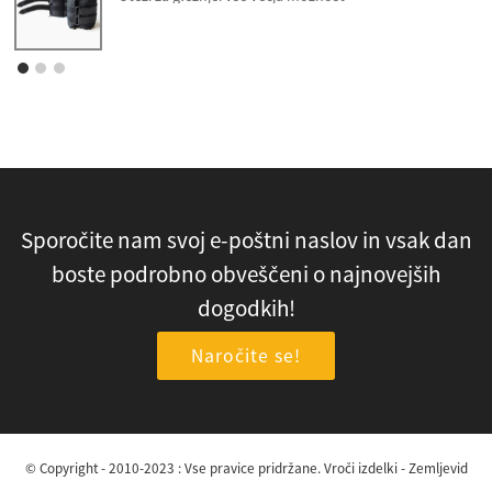
Sporočite nam svoj e-poštni naslov in vsak dan
boste podrobno obveščeni o najnovejših
dogodkih!
Naročite se!
© Copyright - 2010-2023 : Vse pravice pridržane.
Vroči izdelki
-
Zemljevid