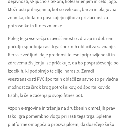
dejavnosti, vključno s tekom, kolesarjenjem in celo jogo.
Možnosti prilagajanja, kot so velikost, barva in blagovna
znamka, dodatno povečujejo njihovo privlačnost za
potrošnike in fitnes znamke.
Poleg tega vse večja ozaveščenost o zdravju in dobrem
počutju spodbuja rast trga športnih oblačil za savnanje.
Ker vse več ljudi daje prednost telesni pripravljenosti in
zdravemu življenju, se pričakuje, da bo povpraševanje po
izdelkih, ki podpirajo te cilje, naraslo. Zaradi
vsestranskosti PVC športnih oblačil za savno so privlačna
možnost za širok krog potrošnikov, od športnikov do
tistih, ki šele začenjajo svojo fitnes pot.
Vzpon e-trgovine in trženja na družbenih omrežjih prav
tako igra pomembno vlogo pri rasti tega trga. Spletne
platforme omogočajo proizvajalcem, da dosežejo širšo