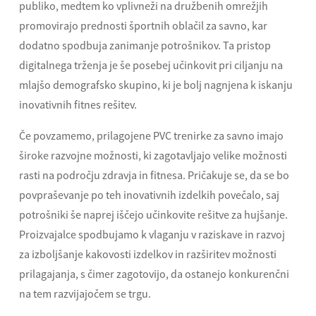
publiko, medtem ko vplivneži na družbenih omrežjih
promovirajo prednosti športnih oblačil za savno, kar
dodatno spodbuja zanimanje potrošnikov. Ta pristop
digitalnega trženja je še posebej učinkovit pri ciljanju na
mlajšo demografsko skupino, ki je bolj nagnjena k iskanju
inovativnih fitnes rešitev.
Če povzamemo, prilagojene PVC trenirke za savno imajo
široke razvojne možnosti, ki zagotavljajo velike možnosti
rasti na področju zdravja in fitnesa. Pričakuje se, da se bo
povpraševanje po teh inovativnih izdelkih povečalo, saj
potrošniki še naprej iščejo učinkovite rešitve za hujšanje.
Proizvajalce spodbujamo k vlaganju v raziskave in razvoj
za izboljšanje kakovosti izdelkov in razširitev možnosti
prilagajanja, s čimer zagotovijo, da ostanejo konkurenčni
na tem razvijajočem se trgu.