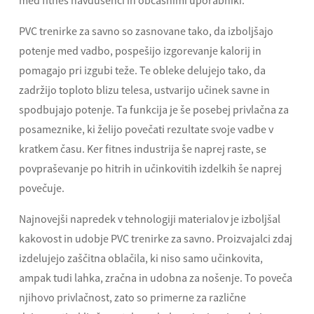
med fitnes navdušenci in občasnimi uporabniki.
PVC trenirke za savno so zasnovane tako, da izboljšajo
potenje med vadbo, pospešijo izgorevanje kalorij in
pomagajo pri izgubi teže. Te obleke delujejo tako, da
zadržijo toploto blizu telesa, ustvarijo učinek savne in
spodbujajo potenje. Ta funkcija je še posebej privlačna za
posameznike, ki želijo povečati rezultate svoje vadbe v
kratkem času. Ker fitnes industrija še naprej raste, se
povpraševanje po hitrih in učinkovitih izdelkih še naprej
povečuje.
Najnovejši napredek v tehnologiji materialov je izboljšal
kakovost in udobje PVC trenirke za savno. Proizvajalci zdaj
izdelujejo zaščitna oblačila, ki niso samo učinkovita,
ampak tudi lahka, zračna in udobna za nošenje. To poveča
njihovo privlačnost, zato so primerne za različne