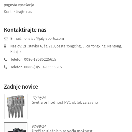
pogosta vprašanja
Kontaktirajte nas
Kontaktirajte nas
E-mail: fionalee@july-sports.com
Naslov: 2F, stavba 6, št. 218, cesta Yongxing, ulica Yongxing, Nantong,
Kitajska
Telefon: 0086-13585225615
Telefon: 0086-(0)513-85665615
Zadnje novice
17/10/24
Svetla prihodnost PVC oblek za savno
07/09/24
Uteži za gležnje: vse večja možnost