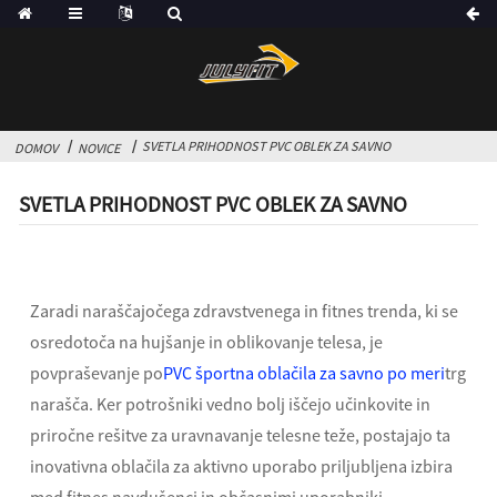
SVETLA PRIHODNOST PVC OBLEK ZA SAVNO
DOMOV
NOVICE
SVETLA PRIHODNOST PVC OBLEK ZA SAVNO
Zaradi naraščajočega zdravstvenega in fitnes trenda, ki se
osredotoča na hujšanje in oblikovanje telesa, je
povpraševanje po
PVC športna oblačila za savno po meri
trg
narašča. Ker potrošniki vedno bolj iščejo učinkovite in
priročne rešitve za uravnavanje telesne teže, postajajo ta
inovativna oblačila za aktivno uporabo priljubljena izbira