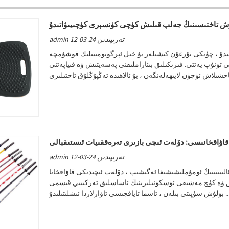
ۇش تاختىسىنىڭ جەلپ قىلىش كۈچى كۈنسېرى كۈچىيىۋاتىدۇ
admin تەرىپىدىن 24-03-12
ىدۇ ، چۈنكى نۇرغۇن كىشىلەر بۇ خىل ئېرگونومىيىلىك قوشۇمچە
تونۇپ يەتتى. فىزىكىلىق بىئاراملىقنى پەسەيتىش ۋە قىياپەتنى
 قاۋاقخانىسى: دۆلەت ئىچى بازىرى تەرەققىيات ئىستىقبالى
admin تەرىپىدىن 24-03-12
ىيىتىنىڭ ئومۇملىشىشىغا ئەگىشىپ ، دۆلەت ئىچىدىكى قاۋاقخانا
ۈرۈش ۋە كۈچ مەشىقى ئۈسكۈنىلىرىنىڭ ئاساسلىق تەركىبىي قىسمى
ىتى بىلەن ، تاسما تاياقچىسى تاۋارلاردا ئىشلىتىلىدۇ ...