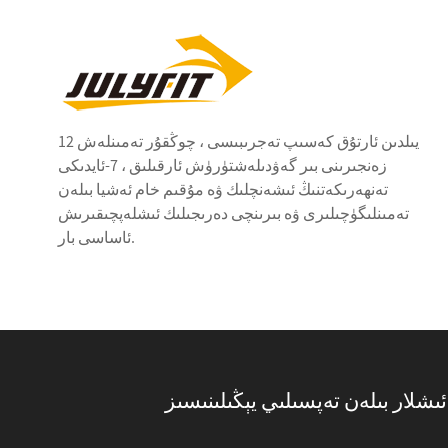
12 يىلدىن ئارتۇق كەسىپ تەجرىبىسى ، چوڭقۇر تەمىنلەش
زەنجىرىنى بىر گەۋدىلەشتۈرۈش ئارقىلىق ، 7-ئايدىكى
تەنھەرىكەتنىڭ ئىشەنچلىك ۋە مۇقىم خام ئەشيا بىلەن
تەمىنلىگۈچىلىرى ۋە بىرىنچى دەرىجىلىك ئىشلەپچىقىرىش
ئاساسى بار.