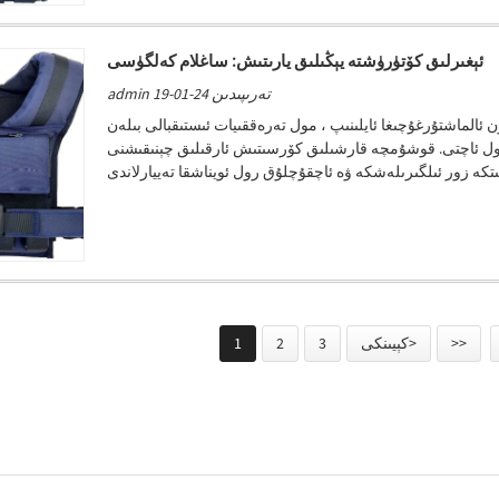
ئېغىرلىق كۆتۈرۈشتە يېڭىلىق يارىتىش: ساغلام كەلگۈسى
admin تەرىپىدىن 24-01-19
ئالماشتۇرغۇچىغا ئايلىنىپ ، مول تەرەققىيات ئىستىقبالى بىلەن
يول ئاچتى. قوشۇمچە قارشىلىق كۆرسىتىش ئارقىلىق چېنىقىشنى
>>
كېيىنكى>
3
2
1