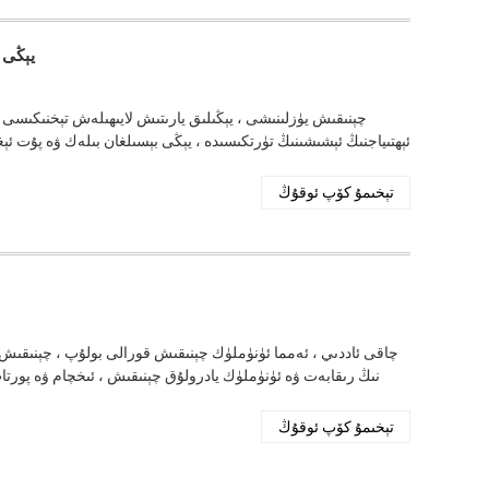
يېڭى 
چېنىقىش يۈزلىنىشى ، يېڭىلىق يارىتىش لايىھىلەش تېخنىكىسى 
ئېھتىياجنىڭ ئېشىشىنىڭ تۈرتكىسىدە ، يېڭى بېسىلغان بىلەك ۋە پۇت ئ
تېخىمۇ كۆپ ئوقۇڭ
تېخىمۇ كۆپ ئوقۇڭ