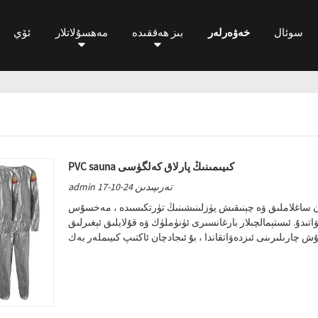
سوئال
خەۋەرلەر
بىز ھەققىدە
مەھسۇلاتلار
ئۆي
PVC sauna كىيىمىنىڭ پارلاق كەلگۈسى
admin تەرىپىدىن 24-10-17
املىق ۋە چېنىقىش يۈزلىنىشىنىڭ تۈرتكىسىدە ، مەخسۇس PVC ساونا
ۋاتىدۇ. ئىستېمالچىلار بارغانسىرى ئۈنۈملۈك ۋە قۇلايلىق ئېغىرلىق