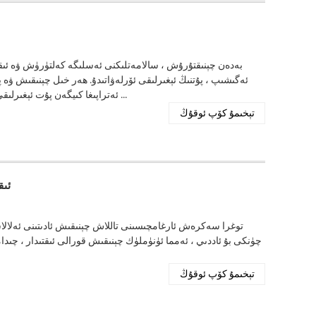
بەدەن چېنىقتۇرۇش ، سالامەتلىكنى ئەسلىگە كەلتۈرۈش ۋە ئى
ئەگىشىپ ، پۇتنىڭ ئېغىرلىقى ئۆرلەۋاتىدۇ. ھەر خىل چېنىقىش ۋ
ئەتراپىغا كىيگەن پۇت ئېغىرلىقى بەدەن چېنىقتۇرۇش ھەۋەسكارلىرى ، تەنھەرىكەتچىلەر ۋە ئىن ...
تېخىمۇ كۆپ ئوقۇڭ
ئىق
توغرا سەكرەش ئارغامچىسىنى تاللاش چېنىقىش ئادىتىنى ئەلالا
چۈنكى بۇ ئاددىي ، ئەمما ئۈنۈملۈك چېنىقىش قورالى ئىقتىدار ، چى
تېخىمۇ كۆپ ئوقۇڭ