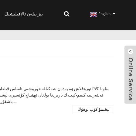
بىز بىلەن ئالاقىلىشىڭ
English
ئورۇقلاش ۋە بەدەن شەكىللەندۈرۈشنى ئاساس قىلغان ساغل
تەنتەربىيە كىيىم-كېچەك بازىرىغا بولغان ئېھتىياج كۈنسېرى ئېشى
باشقۇرۇش چارىلىرىنى ئىزدەۋاتقاندا ، بۇ ئىجادچان ئاكتىپ كىيىملەر بەك ...
تېخىمۇ كۆپ ئوقۇڭ