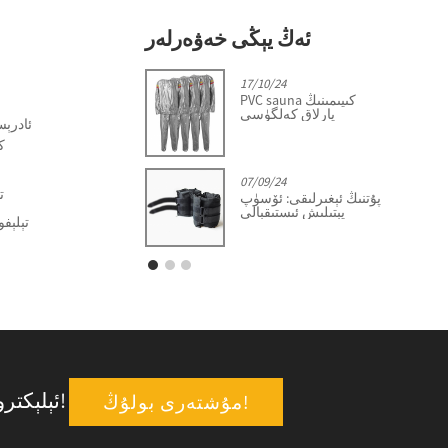
ئەڭ يېڭى خەۋەرلەر
2/06/24
17/10/24
PVC sauna كىيىمىنىڭ
چېنىقىش توپ قاپلاش
پارلاق كەلگۈسى
كەسپىدىكى ئىلگىرىلەش
ئادرې
07/09/24
تېل
پۇتنىڭ ئېغىرلىقى: ئۆسۈپ
يېتىلىش ئىستىقبالى
تېلېفون: 0086- (0) 
ئېلېكترونلۇق خەتلىرىڭىزنى بىزگە بېرىڭ ، ھەر كۈنى ئەڭ يېڭى ئىشلار بىلەن تەپسىلىي يېڭىلىنىسىز!
مۇشتەرى بولۇڭ!