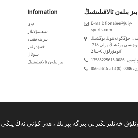
بىز بىلەن ئالاقىلىشىڭ
Infomation
E-mail: fionalee@july-
ئۆي
1
sports.com
مەھسۇلاتلار
سى: جۇڭگو نەنتوڭ يوڭشىڭ
بىز ھەققىدە
كوچىسى يوڭشىڭ يولى 218-
خەۋەرلەر
نومۇرلۇق 6-بىنا 2F
سوئال
ېفون: 0086-13585225615
بىز بىلەن ئالاقىلىشىڭ
513-85665615