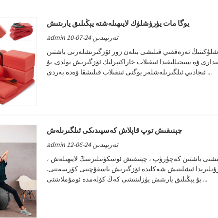
يوگا مات يۈرۈشلۈك لايىھىلەشتە يېڭىلىق يارىتىش
admin تەرىپىدىن 24-07-10
رۈشلۈكىنىڭ تەرەققىي قىلىشى بىلەن زور ئۆزگىرىشلەرنى باشتىن
دارى ۋە سىجىللىقىدا ئىنقىلاب خاراكتېرلىك ئۆزگىرىش بولدى. بۇ
ئىجادىي ئىلگىرىلەشلەر يوگنى ئىنقىلاب قىلىشقا ۋەدە بەردى ...
چېنىقىش توپ قاپلاش كەسپىدىكى ئىلگىرىلەش
admin تەرىپىدىن 24-06-12
ىشنى باشتىن كەچۈرۈپ ، چېنىقىش ئۈسكۈنىلىرىنىڭ لايىھىلەش ،
ۇنلىرىدا ئىشلىتىش شەكلىدە ئۆزگىرىش باسقۇچىنى كۆرسەتتى.
بۇ يېڭىلىق يارىتىش يۈزلىنىشى كەڭ كۆلەمدە ئومۇملاشتى ...