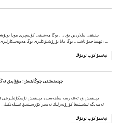
يېقىنقى يىللاردىن بۇيان ، يوگا مەشىقى كۈنسېرى مودا بولۇش
ئېھتىياجمۇ ئاشتى. يوگا ماتا يۈرۈشلۈكلىرى يوگا ھەۋەسكارلىرى كەم 
تېخىمۇ كۆپ ئوقۇڭ
چېنىقىشنى چوڭايتىش: مۇۋاپىق تەڭش
چېنىقىش ۋە تەنتەربىيە ساھەسىدە چېنىقىش ئۈسكۈنىلىرىنى ت
ئەمەلگە ئېشىشىغا كۆرۈنەرلىك تەسىر كۆرسىتىدۇ. ئىشلەتكىلى 
تېخىمۇ كۆپ ئوقۇڭ