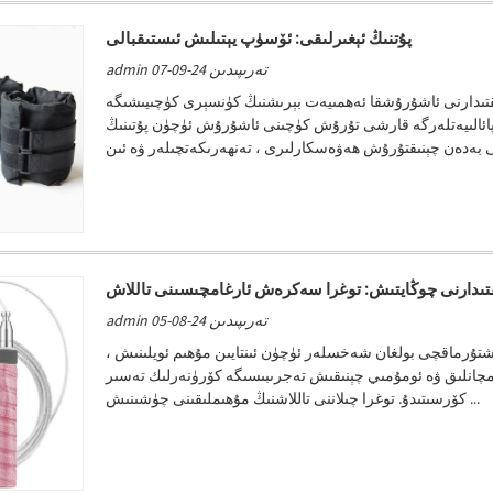
پۇتنىڭ ئېغىرلىقى: ئۆسۈپ يېتىلىش ئىستىقبالى
admin تەرىپىدىن 24-09-07
قتىدارنى ئاشۇرۇشقا ئەھمىيەت بېرىشنىڭ كۈنسېرى كۈچىيىشىگە
ە پائالىيەتلەرگە قارشى تۇرۇش كۈچىنى ئاشۇرۇش ئۈچۈن پۇتىنىڭ
تىدارنى چوڭايتىش: توغرا سەكرەش ئارغامچىسىنى تاللاش
admin تەرىپىدىن 24-08-05
شتۇرماقچى بولغان شەخسلەر ئۈچۈن ئىنتايىن مۇھىم ئويلىنىش ،
دامچانلىق ۋە ئومۇمىي چېنىقىش تەجرىبىسىگە كۆرۈنەرلىك تەسىر
كۆرسىتىدۇ. توغرا چىلاننى تاللاشنىڭ مۇھىملىقىنى چۈشىنىش ...