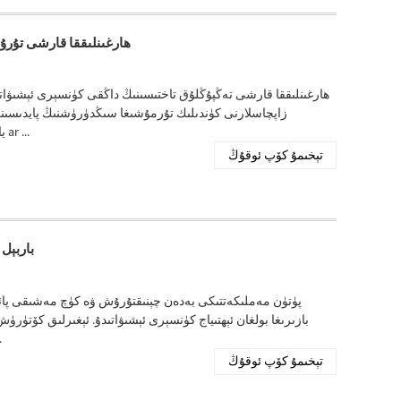
ھارغىنلىققا قارشى تۇر
ھارغىنلىققا قارشى تەڭپۇڭلۇق تاختىسىنىڭ داڭقى كۈنسېرى ئېشىۋات
زاپچاسلارنى كۈندىلىك تۇرمۇشىغا سىڭدۈرۈشنىڭ پايدىسىنى 
ياخشىلاش ئۈچۈن لايىھەلەنگەن ، بۇ ئالاھىدە تەڭپۇڭلۇق تاختىلىرى ar ...
تېخىمۇ كۆپ ئوقۇڭ
باربېل
پۈتۈن مەملىكەتتىكى بەدەن چېنىقتۇرۇش ۋە كۈچ مەشىقى پائال
بازىرىغا بولغان ئېھتىياج كۈنسېرى ئېشىۋاتىدۇ. ئېغىرلىق كۆت
بولۇش سۈپ
تېخىمۇ كۆپ ئوقۇڭ