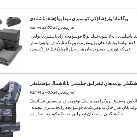
يوگا ماتا يۈرۈشلۈكى كۈنسېرى مودا بولۇشقا باشلىدى
admin تەرىپىدىن 24-02-28
قا باشلىدى ، ئەلا سۈپەتلىك يوگا قوشۇمچە زاپچاسلىرىغا بولغان
بولسا بولمايدىغان بۇيۇملارنىڭ بىرىگە ئايلاندى. بۇ يۈزلىنىش i ...
نى كەلتۈرۈپ چىقىرىدىغان ھەر خىل ئامىللارنىڭ تۈرتكىسىدە.
ىگىلى بولىدىغان ئېغىرلىق جىلىتىنى تاللاشنىڭ مۇھىملىقى
admin تەرىپىدىن 24-02-27
اللاش مەشىق پروگراممىلىرىنىڭ ئۈنۈمى ۋە چېنىقىش نىشانىنىڭ
بولىدىغان ھەر خىل تەنھەرىكەت قوشۇمچە زاپچاسلىرى ئىچىدە ،
تەڭشىگىلى بولىدىغان ئېغىرلىق جىلىتكە كۆپ ئىقتىدارلىق ...