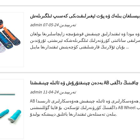
بېسىلغان بىلەك ۋە پۇت ئېغىرلىقىدىكى كەسىپ ئىلگىرىلەش
admin تەرىپىدىن 24-05-07
ۋە مودا ۋە ئىقتىدارلىق چېنىقىش قوشۇمچە زاپچاسلىرىغا بولغان
ېغىرلىقى سانائىتى كۆرۈنەرلىك ئىلگىرىلەشكە ئېرىشتى. ئۇزۇندىن
بۇيان ئۇلارنىڭ قارشىلىقنى كۈچەيتىش ئىقتىدارىغا مايىل ...
بەدەن چېنىقتۇرۇش ۋە ئائىلە چېنىقىشتا AB چاقىنىڭ داڭقى
admin تەرىپىدىن 24-04-11
AB چاقى ئاددىي ، ئەمما ئۈنۈملۈك چېنىقىش قورالى بولۇپ ، چېنىقىش ھەۋەسكارلىرى ۋە ئائىلە چېنىقىش ھەۋەسكارلىرى ئارىسىدا
داڭقىنىڭ كۆرۈنەرلىك ئۆسكەن. بۇ قايتا گۈللىنىشنى AB Wheel نىڭ رىقابەت ۋە ئۈنۈملۈك يادرولۇق چېنىقىش ، ئىخچام ۋە پورتاب
بىلەن تەمىنلەش ئىقتىدارىغا باغلىق دېيىشكە بولىدۇ.