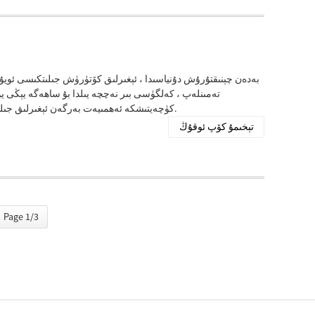
بەدەن چېنىقتۇرۇش دۇنياسىدا ، ئېغىرلىق كۆتۈرۈش جىلىتكىسى ئويۇن 
تەمىنلەپ ، كەلگۈسى بىر نەچچە يىلدا بۇ ساھەگە يېڭى 
كۈچەيتىشكە ئەھمىيەت بەرگەن ئېغىرلىق جىلىتكە زور ئىلگىرىلەشكە ۋە ئاچقۇچلۇق رول ئويناشقا تەييارلاندى.
تېخىمۇ كۆپ ئوقۇڭ
Page 1/3