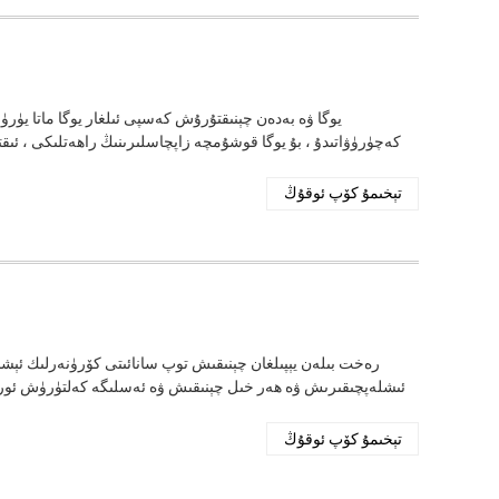
يوگا ۋە بەدەن چېنىقتۇرۇش كەسپى ئىلغار يوگا ماتا يۈ
كەچۈرۈۋاتىدۇ ، بۇ يوگا قوشۇمچە زاپچاسلىرىنىڭ راھەتلىكى ، ئىقتى
تېخىمۇ كۆپ ئوقۇڭ
رەخت بىلەن يېپىلغان چېنىقىش توپ سانائىتى كۆرۈنەرلىك ئېش
ئىشلەپچىقىرىش ۋە ھەر خىل چېنىقىش ۋە ئەسلىگە كەلتۈرۈش ئور
تېخىمۇ كۆپ ئوقۇڭ