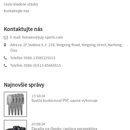
často kladené otázky
Kontaktujte nás
Kontaktujte nás
E-mail: fionalee@july-sports.com
Adresa: 2F, budova 6, č. 218, Yongxing Road, Yongxing street, Nantong,
Čína
Telefón: 0086-13585225615
Telefón: 0086-(0)513-85665615
Najnovšie správy
17/10/24
Svetlá budúcnosť PVC saune vyhovuje
07/09/24
Závažia na členky: rastúca perspektíva