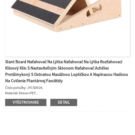
Slant Board Naťahovač Na Lýtka Naťahovač Na Lýtka Rozťahovací
Klinový Klin S Nastaviteľným Sklonom Naťahovač Achilles
Protišmykový S Ostnatou Masážnou Loptičkou A Napínacou Hadicou
Na Cvičenie Plantárnej Fasciitídy
Číslo položky: JYCS0014;
Materiál: Drevo+PET;
Veľkosť skladania: 40*32*15cm;
VYŠETROVANIE
DETAIL
Päť úrovní: nastaviteľné 15/20/25/30/35 stupňov