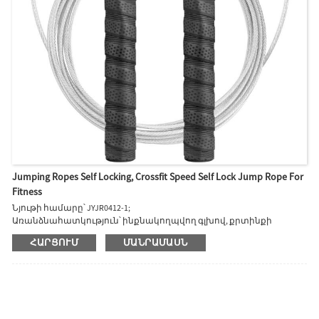
Jumping Ropes Self Locking, Crossfit Speed ​​Self Lock Jump Rope For
Fitness
Նյութի համարը՝ JYJR0412-1;
Առանձնահատկություն՝ ինքնակողպվող գլխով, քրտինքի
դիմացկուն բռնակով;
ՀԱՐՑՈՒՄ
ՄԱՆՐԱՄԱՍՆ
Նյութը՝ ՊՎՔ ծածկով մալուխային պարան;
Սովորական փաթեթավորման եղանակ. Գունավոր տուփ,
հետևի բացիկ կամ գործվածքների պայուսակ: