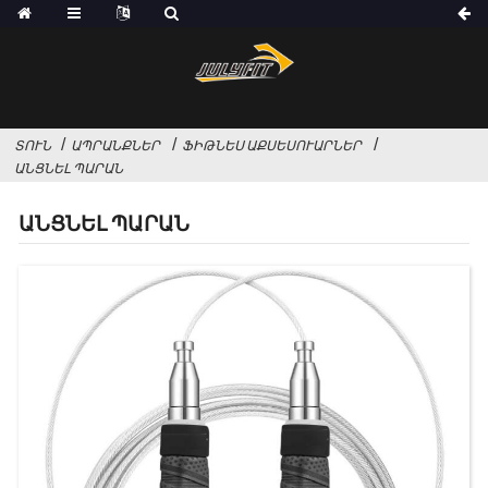
ՏՈՒՆ
ԱՊՐԱՆՔՆԵՐ
ՖԻԹՆԵՍ ԱՔՍԵՍՈՒԱՐՆԵՐ
ԱՆՑՆԵԼ ՊԱՐԱՆ
ԱՆՑՆԵԼ ՊԱՐԱՆ