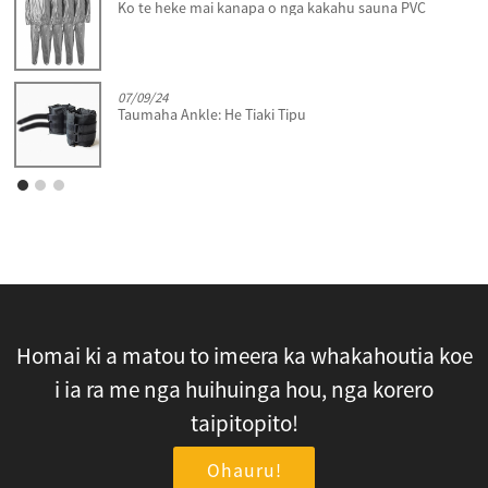
Ko te heke mai kanapa o nga kakahu sauna PVC
07/09/24
Taumaha Ankle: He Tiaki Tipu
Homai ki a matou to imeera ka whakahoutia koe
i ia ra me nga huihuinga hou, nga korero
taipitopito!
Ohauru!