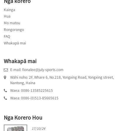
Nga korero
Kainga
Hua
Mo matou
Rongorongo
FAQ
Whakapā mai
Whakapā mai
E-mail: fionalee@july-sports.com
Wāhi noho: 2F, Whare 6, No.218, Yongxing Road, Yongxing street,
Nantong, Haina
Waea: 0086-13585225615
Waea: 0086-(0)513-85665615
Nga Korero Hou
17/10/24