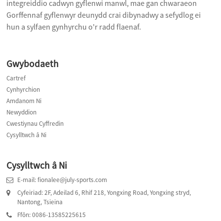
integreiddio cadwyn gyflenwi manwl, mae gan chwaraeon
Gorffennaf gyflenwyr deunydd crai dibynadwy a sefydlog ei
hun a sylfaen gynhyrchu o'r radd flaenaf.
Gwybodaeth
Cartref
Cynhyrchion
Amdanom Ni
Newyddion
Cwestiynau Cyffredin
Cysylltwch â Ni
Cysylltwch â Ni
E-mail: fionalee@july-sports.com
Cyfeiriad: 2F, Adeilad 6, Rhif 218, Yongxing Road, Yongxing stryd,
Nantong, Tsieina
Ffôn: 0086-13585225615