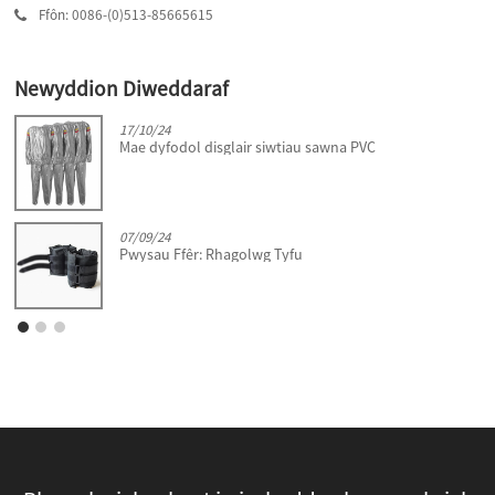
Ffôn: 0086-(0)513-85665615
Newyddion Diweddaraf
17/10/24
Mae dyfodol disglair siwtiau sawna PVC
07/09/24
Pwysau Ffêr: Rhagolwg Tyfu