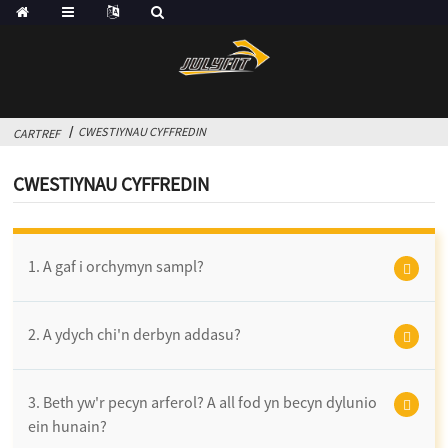
CWESTIYNAU CYFFREDIN
CARTREF
CWESTIYNAU CYFFREDIN
1. A gaf i orchymyn sampl?
2. A ydych chi'n derbyn addasu?
3. Beth yw'r pecyn arferol? A all fod yn becyn dylunio
ein hunain?