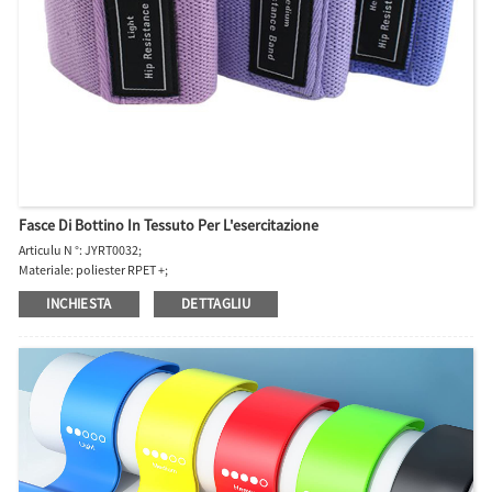
Fasce Di Bottino In Tessuto Per L'esercitazione
Articulu N °: JYRT0032;
Materiale: poliester RPET +;
Hot Size: 76 * 8cm, trè livelli di resistenza;
INCHIESTA
DETTAGLIU
Modalità di imballaggio normale: Borsa di rete