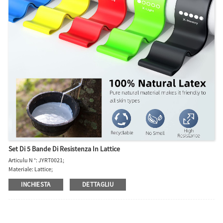
Set Di 5 Bande Di Resistenza In Lattice
Articulu N °: JYRT0021;
Materiale: Lattice;
Size Hot: 600 * 50 * 0,35 / 0,5 / 0,7 / 0,9 / 1,1 mm;
INCHIESTA
DETTAGLIU
Modalità di imballaggio normale: Polybag è scatula di culore.